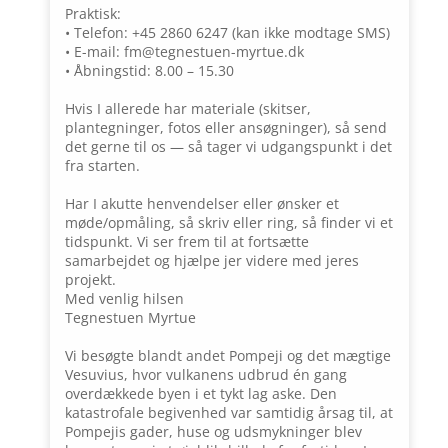
Praktisk:
• Telefon: +45 2860 6247 (kan ikke modtage SMS)
• E-mail: fm@tegnestuen-myrtue.dk
• Åbningstid: 8.00 – 15.30
Hvis I allerede har materiale (skitser,
plantegninger, fotos eller ansøgninger), så send
det gerne til os — så tager vi udgangspunkt i det
fra starten.
Har I akutte henvendelser eller ønsker et
møde/opmåling, så skriv eller ring, så finder vi et
tidspunkt. Vi ser frem til at fortsætte
samarbejdet og hjælpe jer videre med jeres
projekt.
Med venlig hilsen
Tegnestuen Myrtue
Vi besøgte blandt andet Pompeji og det mægtige
Vesuvius, hvor vulkanens udbrud én gang
overdækkede byen i et tykt lag aske. Den
katastrofale begivenhed var samtidig årsag til, at
Pompejis gader, huse og udsmykninger blev