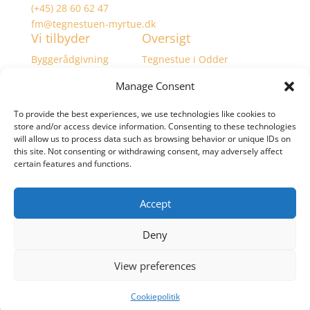
(+45) 28 60 62 47
fm@tegnestuen-myrtue.dk
Vi tilbyder
Oversigt
Byggerådgivning
Tegnestue i Odder
Projektering
Tegnestue i Aarhus
Manage Consent
Tilsyn
Tegnestue i Randers
Budgetstyring
Tegnestue i Vejle
To provide the best experiences, we use technologies like cookies to
Byggetilladelser
Tegnestue i Herning
store and/or access device information. Consenting to these technologies
Byggeplanlægning
Tegnestue i Kolding
will allow us to process data such as browsing behavior or unique IDs on
this site. Not consenting or withdrawing consent, may adversely affect
Myndighedsprojekt
Tegnestue i Silkeborg
certain features and functions.
Skitseforslag
Tegnestue i Horsens
Energirammeberegning
Tegnestue i Viborg
Tilbygning
Tegnestue på Djursland
Accept
Færdigmeldinger
Tegnestue i Skanderborg
Information
Deny
Cookiepolitik
View preferences
Sitemap
Cookiepolitik
© Tegnestuen-Myrtue 2025