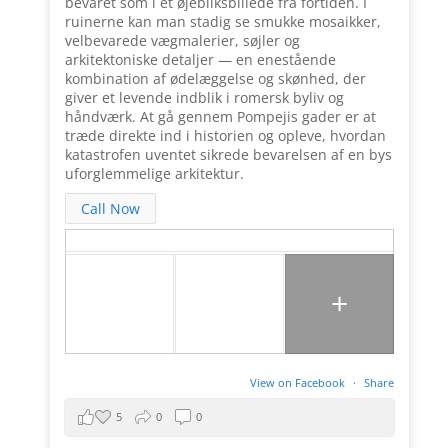
bevaret som i et øjebliksbillede fra fortiden. I
ruinerne kan man stadig se smukke mosaikker,
velbevarede vægmalerier, søjler og
arkitektoniske detaljer — en enestående
kombination af ødelæggelse og skønhed, der
giver et levende indblik i romersk byliv og
håndværk. At gå gennem Pompejis gader er at
træde direkte ind i historien og opleve, hvordan
katastrofen uventet sikrede bevarelsen af en bys
uforglemmelige arkitektur.
Call Now
+
View on Facebook
·
Share
5
0
0