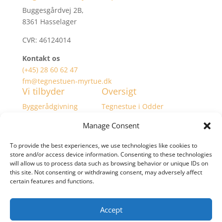
Buggesgårdvej 2B,
8361 Hasselager
CVR: 46124014
Kontakt os
(+45) 28 60 62 47
fm@tegnestuen-myrtue.dk
Vi tilbyder
Oversigt
Byggerådgivning
Tegnestue i Odder
Projektering
Tegnestue i Aarhus
Manage Consent
Tilsyn
Tegnestue i Randers
Budgetstyring
Tegnestue i Vejle
To provide the best experiences, we use technologies like cookies to
Byggetilladelser
Tegnestue i Herning
store and/or access device information. Consenting to these technologies
Byggeplanlægning
Tegnestue i Kolding
will allow us to process data such as browsing behavior or unique IDs on
this site. Not consenting or withdrawing consent, may adversely affect
Myndighedsprojekt
Tegnestue i Silkeborg
certain features and functions.
Skitseforslag
Tegnestue i Horsens
Energirammeberegning
Tegnestue i Viborg
Tilbygning
Tegnestue på Djursland
Accept
Færdigmeldinger
Tegnestue i Skanderborg