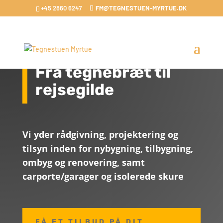
+45 2860 6247
FM@TEGNESTUEN-MYRTUE.DK
Fra tegnebræt til
rejsegilde
Vi yder rådgivning, projektering og
tilsyn inden for nybygning, tilbygning,
ombyg og renovering, samt
carporte/garager og isolerede skure
FÅ ET TILBUD PÅ DIT