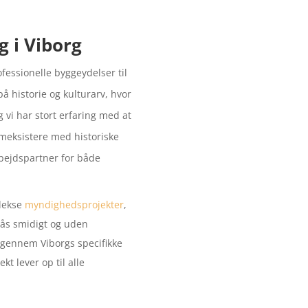
ig i Viborg
fessionelle byggeydelser til
på historie og kulturarv, hvor
vi har stort erfaring med at
ameksistere med historiske
rbejdspartner for både
lekse
myndighedsprojekter
,
opnås smidigt og uden
ig gennem Viborgs specifikke
t lever op til alle