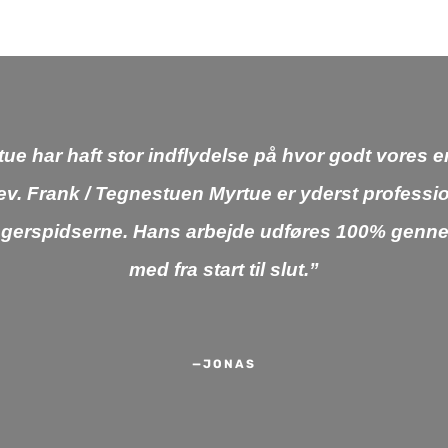
e har haft stor indflydelse på hvor godt vores en
ev. Frank / Tegnestuen Myrtue er yderst professi
fingerspidserne. Hans arbejde udføres 100% genne
med fra start til slut.”
—JONAS