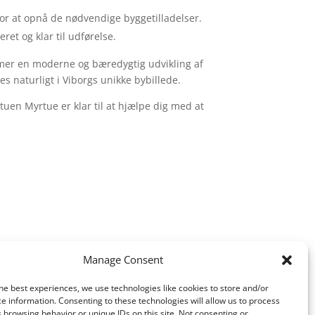
for at opnå de nødvendige byggetilladelser.
ret og klar til udførelse.
emmer en moderne og bæredygtig udvikling af
es naturligt i Viborgs unikke bybillede.
uen Myrtue er klar til at hjælpe dig med at
Manage Consent
he best experiences, we use technologies like cookies to store and/or
e information. Consenting to these technologies will allow us to process
 browsing behavior or unique IDs on this site. Not consenting or