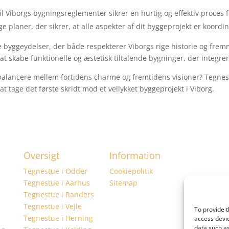
l Viborgs bygningsreglementer sikrer en hurtig og effektiv proces 
 planer, der sikrer, at alle aspekter af dit byggeprojekt er koordine
vere byggeydelser, der både respekterer Viborgs rige historie og fr
at skabe funktionelle og æstetisk tiltalende bygninger, der integrer
 balancere mellem fortidens charme og fremtidens visioner? Tegnest
 at tage det første skridt mod et vellykket byggeprojekt i Viborg.
Oversigt
Information
Tegnestue i Odder
Cookiepolitik
Tegnestue i Aarhus
Sitemap
Tegnestue i Randers
Tegnestue i Vejle
To provide t
Tegnestue i Herning
access devic
data such as