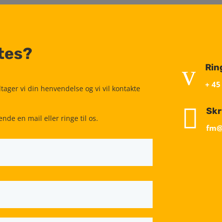
tes?
v
Rin
+ 45
ager vi din henvendelse og vi vil kontakte

Skr
ende en mail eller ringe til os.
fm@