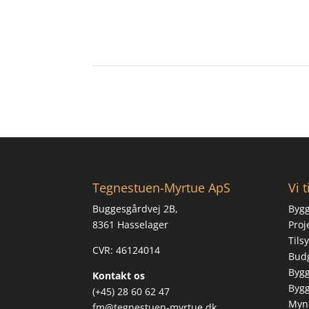
Tegnestuen-Myrtue ApS
Vi 
Buggesgårdvej 2B,
Bygg
8361 Hasselager
Proj
Tils
CVR: 46124014
Budg
Bygg
Kontakt os
Byg
(+45) 28 60 62 47
Myn
fm@tegnestuen-myrtue.dk