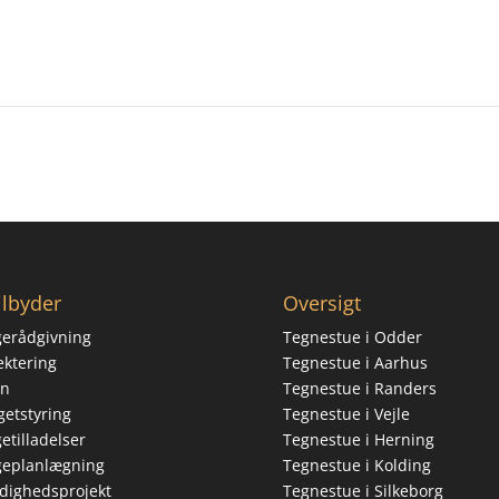
Tilbage til forsiden
tilbyder
Oversigt
erådgivning
Tegnestue i Odder
ektering
Tegnestue i Aarhus
yn
Tegnestue i Randers
etstyring
Tegnestue i Vejle
etilladelser
Tegnestue i Herning
geplanlægning
Tegnestue i Kolding
dighedsprojekt
Tegnestue i Silkeborg